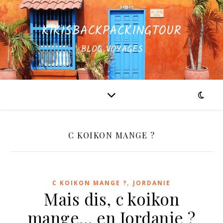
KIKISBACKPACKINGTOUR
BLOG VOYAGES
C KOIKON MANGE ?
,
C KOIKON MANGE ?
JORDANIE
Mais dis, c koikon
mange… en Jordanie ?