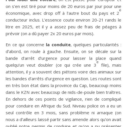
on s’en est tiré pour moins de 20 euros par jour pour une
e
économique, avec drop off à l’autre bout du pays et 2
conducteur inclus. L’essence coute environ 20-21 rands le
litre en 2025, et il y a assez peu de frais de péages à
prévoir (on a dû payer 2x 20 euros par mois).
En ce qui concerne
la conduite
, quelques particularités :
d’abord, on roule à gauche. Ensuite, on se décale sur la
bande d’arrêt d’urgence pour laisser la place quand
e
quelqu’un veut doubler (ce qui crée une 3
file), mais
attention, il y a souvent des piétons voire des animaux sur
les bandes d’arrêts d’urgence en question. Les routes sont
en très bon état dans la province du Cap, beaucoup moins
dans le KZN avec beaucoup de nids-de-poule bien traîtres.
En dehors de ces points de vigilance, rien de compliqué
pour conduire en Afrique du Sud. Niveau police on a eu un
seul contrôle en 3 mois, sans problème ni arnaque (on
nous a d’ailleurs laissé partir sans amende alors qu’on avait
oublié notre permis de conduire et qu’on a pu présenter