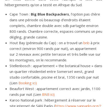
hébergements qu’on a testé en Afrique du Sud.
Cape Town :
Big Blue Backpackers
, l’option pas chère
dans une période où beaucoup d’endroits étaient
complets, chambre double avec sdb partagée environ
800 rands. Chambre correcte, espaces communs un peu
dégling, grande cuisine.
Hout Bay (péninsule du Cap) : on a trouvé un
bnb
à prix
correct (environ 900 rands par nuit), un appartement
sur 2 niveaux avec petite terrasse et très belle vue sur
les montagnes, on le recommande.
Stellenbosch : appartement « the botanical house » dans
un quartier résidentiel entre Somerset west, grand
studio confortable, piscine et braï, 1350 rands par nuit
(Lien
Booking ici)
Beaufort West : appartement correct avec jardin, 1100
rands par nuit (Lien
BNB ici)
Karoo National park : hébergement à réserver sur le
site internet de SAN Parks (
https://www.sanparks.org/?