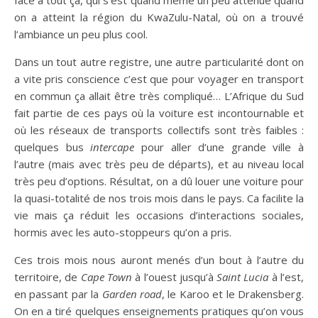
face à tout ça, qui s’est quand même un peu atténué quand
on a atteint la région du KwaZulu-Natal, où on a trouvé
l’ambiance un peu plus cool.
Dans un tout autre registre, une autre particularité dont on
a vite pris conscience c’est que pour voyager en transport
en commun ça allait être très compliqué… L’Afrique du Sud
fait partie de ces pays où la voiture est incontournable et
où les réseaux de transports collectifs sont très faibles :
quelques bus
intercape
pour aller d’une grande ville à
l’autre (mais avec très peu de départs), et au niveau local
très peu d’options. Résultat, on a dû louer une voiture pour
la quasi-totalité de nos trois mois dans le pays. Ca facilite la
vie mais ça réduit les occasions d’interactions sociales,
hormis avec les auto-stoppeurs qu’on a pris.
Ces trois mois nous auront menés d’un bout à l’autre du
territoire, de
Cape Town
à l’ouest jusqu’à
Saint Lucia
à l’est,
en passant par la
Garden road
, le Karoo et le Drakensberg.
On en a tiré quelques enseignements pratiques qu’on vous