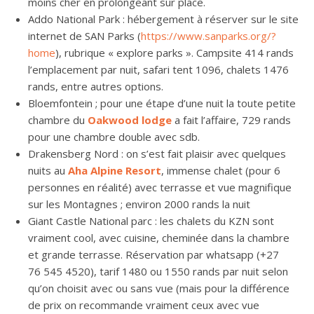
moins cher en prolongeant sur place.
Addo National Park : hébergement à réserver sur le site
internet de SAN Parks (
https://www.sanparks.org/?
home
), rubrique « explore parks ». Campsite 414 rands
l’emplacement par nuit, safari tent 1096, chalets 1476
rands, entre autres options.
Bloemfontein ; pour une étape d’une nuit la toute petite
chambre du
Oakwood lodge
a fait l’affaire, 729 rands
pour une chambre double avec sdb.
Drakensberg Nord : on s’est fait plaisir avec quelques
nuits au
Aha Alpine Resort
, immense chalet (pour 6
personnes en réalité) avec terrasse et vue magnifique
sur les Montagnes ; environ 2000 rands la nuit
Giant Castle National parc : les chalets du KZN sont
vraiment cool, avec cuisine, cheminée dans la chambre
et grande terrasse. Réservation par whatsapp (+27
76 545 4520), tarif 1480 ou 1550 rands par nuit selon
qu’on choisit avec ou sans vue (mais pour la différence
de prix on recommande vraiment ceux avec vue