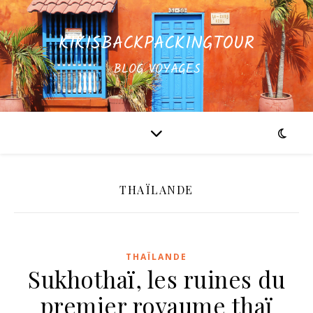
KIKISBACKPACKINGTOUR
BLOG VOYAGES
THAÏLANDE
THAÏLANDE
Sukhothaï, les ruines du
premier royaume thaï