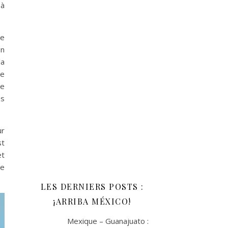
 à
ée
on
la
te
de
ès
ur
st
et
re
LES DERNIERS POSTS :
¡ARRIBA MÉXICO!
Mexique – Guanajuato :