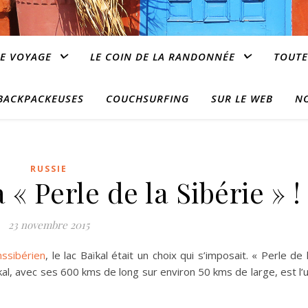
E VOYAGE
LE COIN DE LA RANDONNÉE
TOUTE
 BACKPACKEUSES
COUCHSURFING
SUR LE WEB
N
RUSSIE
 « Perle de la Sibérie » !
23 novembre 2015
nssibérien
, le lac Baïkal était un choix qui s’imposait. « Perle de 
ïkal, avec ses 600 kms de long sur environ 50 kms de large, est l’