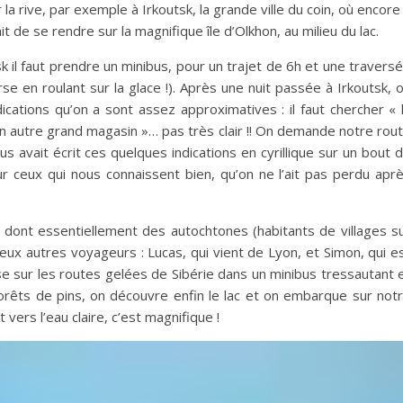
 la rive, par exemple à Irkoutsk, la grande ville du coin, où encore
t de se rendre sur la magnifique île d’Olkhon, au milieu du lac.
sk il faut prendre un minibus, pour un trajet de 6h et une travers
rse en roulant sur la glace !). Après une nuit passée à Irkoutsk, 
ications qu’on a sont assez approximatives : il faut chercher « 
n autre grand magasin »… pas très clair !! On demande notre rou
 avait écrit ces quelques indications en cyrillique sur un bout 
r ceux qui nous connaissent bien, qu’on ne l’ait pas perdu apr
, dont essentiellement des autochtones (habitants de villages s
deux autres voyageurs : Lucas, qui vient de Lyon, et Simon, qui e
se sur les routes gelées de Sibérie dans un minibus tressautant 
forêts de pins, on découvre enfin le lac et on embarque sur not
t vers l’eau claire, c’est magnifique !