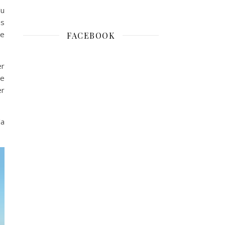
du
ns
te
FACEBOOK
er
le
er
la