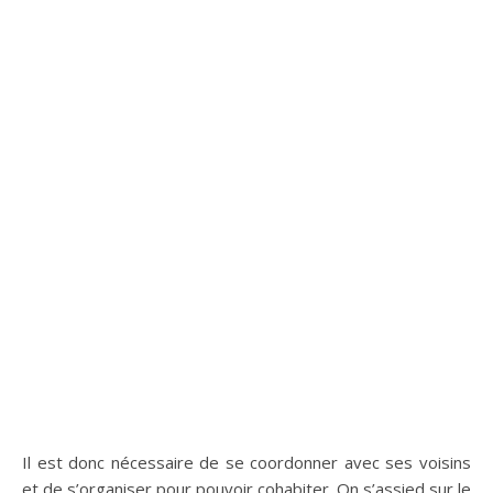
Il est donc nécessaire de se coordonner avec ses voisins
et de s’organiser pour pouvoir cohabiter. On s’assied sur le