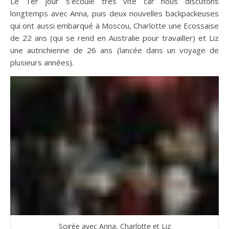
Le 1er jour s’écoule très vite car nous discutons
longtemps avec Anna, puis deux nouvelles backpackeuses
qui ont aussi embarqué à Moscou, Charlotte une Ecossaise
de 22 ans (qui se rend en Australie pour travailler) et Liz
une autrichienne de 26 ans (lancée dans un voyage de
plusieurs années).
Soirée avec Anna, Charlotte et Liz