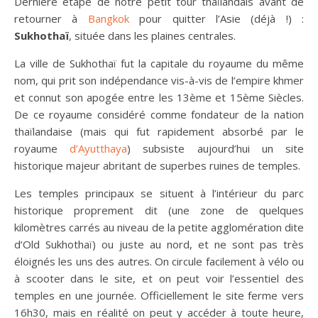
Dernière étape de notre petit tour thaïlandais avant de
retourner à
Bangkok
pour quitter l’Asie (déjà !) :
Sukhothaï
, située dans les plaines centrales.
La ville de Sukhothaï fut la capitale du royaume du même
nom, qui prit son indépendance vis-à-vis de l’empire khmer
et connut son apogée entre les 13ème et 15ème Siècles.
De ce royaume considéré comme fondateur de la nation
thaïlandaise (mais qui fut rapidement absorbé par le
royaume
d’Ayutthaya
) subsiste aujourd’hui un site
historique majeur abritant de superbes ruines de temples.
Les temples principaux se situent à l’intérieur du parc
historique proprement dit (une zone de quelques
kilomètres carrés au niveau de la petite agglomération dite
d’Old Sukhothaï) ou juste au nord, et ne sont pas très
éloignés les uns des autres. On circule facilement à vélo ou
à scooter dans le site, et on peut voir l’essentiel des
temples en une journée. Officiellement le site ferme vers
16h30, mais en réalité on peut y accéder à toute heure,