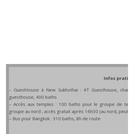
Infos pratiqu
– Gueshtouse à New Sukhothai : 4T Guesthouse, chambre
guesthouse, 400 baths
– Accès aux temples : 100 baths pour le groupe de templ
groupe au nord ; accès gratuit après 16h30 (au nord, peut-êtr
– Bus pour Bangkok : 310 baths, 8h de route