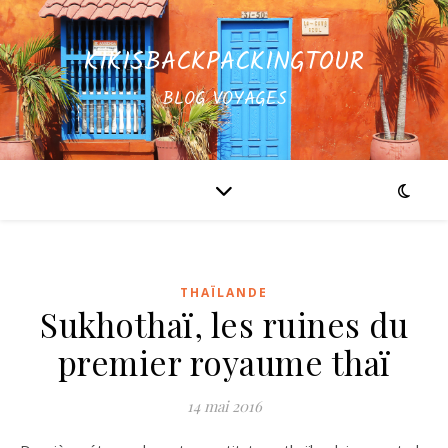
KIKISBACKPACKINGTOUR
BLOG VOYAGES
THAÏLANDE
Sukhothaï, les ruines du
premier royaume thaï
14 mai 2016