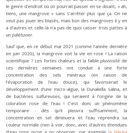
le genre d’endroit où on pourrait passer en se disant, « ah,
tiens, une mangrove » sans s’arrêter plus que ça. On ne
veut pas jouer les blasés, mais bon des mangroves il y en
a d’autres et celle-là n’a pas de quoi casser trois pattes à
un palétuvier.
Sauf que, en ce début mai 2021 (comme l’année dernière
en juin 2020), la mangrove voit la vie en rose ! La raison
scientifique ? Les fortes chaleurs et la faible pluviosité de
ces dernières semaines ont conduit à une forte
concentration des sels minéraux (en raison de
l’évaporation de l’eau douce), qui favoriserait le
développement d’une micro-algue, la Dunaliella Salina, et
de bactéries sulfureuses, qui seraient à l’origine de la
coloration rose de l’eau ! C’est donc un phénomène
temporaire : dès qu’il pleuvra suffisamment, la
concentration en sel diminuera et l’eau reprendra sa
couleur normale (rien à voir, donc, avec d’autres étendues
d’eau rose qu’on a pu observer, par exemple
la laguna