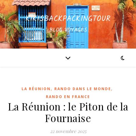
KIKISBACKPACKINGTOUR
BLOG VOYAGES
,
,
LA RÉUNION
RANDO DANS LE MONDE
RANDO EN FRANCE
La Réunion : le Piton de la
Fournaise
22 novembre 2025