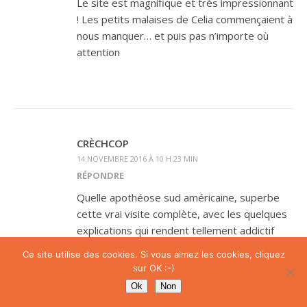
Le site est magnifique et très impressionnant
! Les petits malaises de Celia commençaient à
nous manquer… et puis pas n’importe où
attention
CRÈCHCOP
14 NOVEMBRE 2016 À 10 H 23 MIN
RÉPONDRE
Quelle apothéose sud américaine, superbe
cette vrai visite complète, avec les quelques
explications qui rendent tellement addictif
votre site.
Ce site utilise des cookies. Si vous aimez les cookies, cliquez
Ce lieu magique tient vraiment ses
sur OK :-)
promesses de beautés et de miracles pour
Ok
Non
toi Célia :).