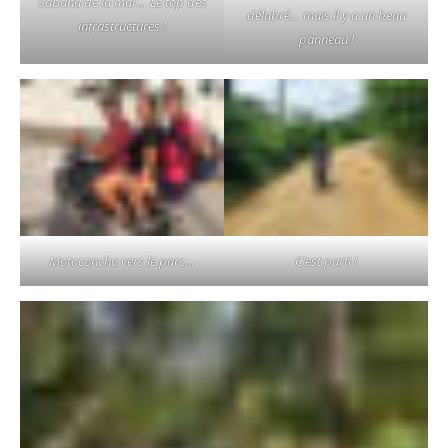
Sabana de la mar… Le top des
délabré… mais il y a un beau
infrastructures !
panneau !
Motoconcho vers le parc…
C’est parti !