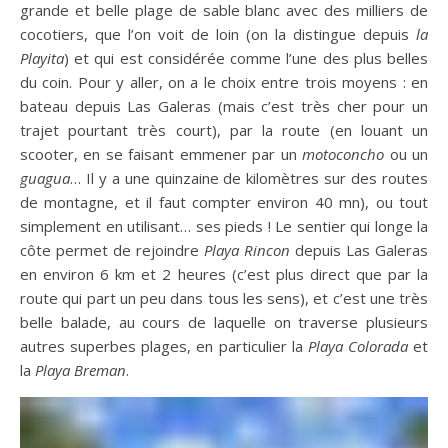
grande et belle plage de sable blanc avec des milliers de
cocotiers, que l’on voit de loin (on la distingue depuis
la
Playita
) et qui est considérée comme l’une des plus belles
du coin. Pour y aller, on a le choix entre trois moyens : en
bateau depuis Las Galeras (mais c’est très cher pour un
trajet pourtant très court), par la route (en louant un
scooter, en se faisant emmener par un
motoconcho
ou un
guagua
… Il y a une quinzaine de kilomètres sur des routes
de montagne, et il faut compter environ 40 mn), ou tout
simplement en utilisant… ses pieds ! Le sentier qui longe la
côte permet de rejoindre
Playa Rincon
depuis Las Galeras
en environ 6 km et 2 heures (c’est plus direct que par la
route qui part un peu dans tous les sens), et c’est une très
belle balade, au cours de laquelle on traverse plusieurs
autres superbes plages, en particulier la
Playa Colorada
et
la
Playa Breman
.