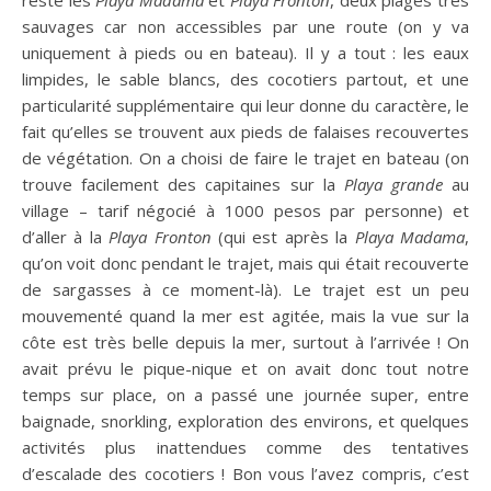
reste les
Playa Madama
et
Playa Fronton
, deux plages très
sauvages car non accessibles par une route (on y va
uniquement à pieds ou en bateau). Il y a tout : les eaux
limpides, le sable blancs, des cocotiers partout, et une
particularité supplémentaire qui leur donne du caractère, le
fait qu’elles se trouvent aux pieds de falaises recouvertes
de végétation. On a choisi de faire le trajet en bateau (on
trouve facilement des capitaines sur la
Playa grande
au
village – tarif négocié à 1000 pesos par personne) et
d’aller à la
Playa Fronton
(qui est après la
Playa Madama
,
qu’on voit donc pendant le trajet, mais qui était recouverte
de sargasses à ce moment-là). Le trajet est un peu
mouvementé quand la mer est agitée, mais la vue sur la
côte est très belle depuis la mer, surtout à l’arrivée ! On
avait prévu le pique-nique et on avait donc tout notre
temps sur place, on a passé une journée super, entre
baignade, snorkling, exploration des environs, et quelques
activités plus inattendues comme des tentatives
d’escalade des cocotiers ! Bon vous l’avez compris, c’est