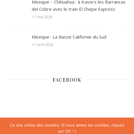
Mexique – Chihuahua : à travers les Barrancas
del Cobre avec le train El Chepe Express
11 mai 2026
Mexique : La Basse Californie du Sud
17 avril 2026
FACEBOOK
Ce site utilise des cookies. Si vous aimez les cookies, cliquez
©2026 - réalisé par Nico et Célia de Kikisbackpackingtour
sur OK :-)