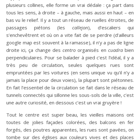
plusieurs collines, elle forme un vrai dédale : ça part dans
tous les sens, à droite – à gauche, mais aussi en haut – en
bas vu le relief. Il y a tout un réseau de ruelles étroites, de
passages piétons (les
callejon
), d’escaliers qui
s’enchevêtrent et où on a vite fait de se perdre (d’ailleurs
google map est souvent à la ramasse), il n’y a pas de ligne
droite ici, ça change des
centro
organisés en
cuadra
bien
perpendiculaires. Pour se balader à pied c’est l’idéal, il y a
très peu de circulation, seules quelques rues sont
empruntées par les voitures (en sens unique vu qu’il n’y a
jamais la place pour deux voies), la plupart sont piétonnes.
En fait l’essentiel de la circulation se fait dans le réseau de
tunnels connectés qui sillonne les sous-sols de la ville, c’est
une autre curiosité, en dessous c’est un vrai gruyère !
Tout le centre est super beau, les vieilles maisons ont
toutes de jolies façades colorées, des balcons en fer
forgés, des poutres apparentes, les rues sont pavées, on
tombe sur des églises aux couleurs vives et des places