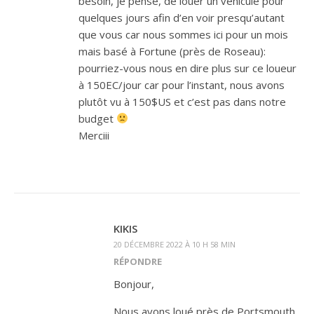
besoin, je pense, de louer un véhicule pour
quelques jours afin d’en voir presqu’autant
que vous car nous sommes ici pour un mois
mais basé à Fortune (près de Roseau):
pourriez-vous nous en dire plus sur ce loueur
à 150EC/jour car pour l’instant, nous avons
plutôt vu à 150$US et c’est pas dans notre
budget
Merciii
KIKIS
20 DÉCEMBRE 2022 À 10 H 58 MIN
RÉPONDRE
Bonjour,
Nous avons loué près de Portsmouth