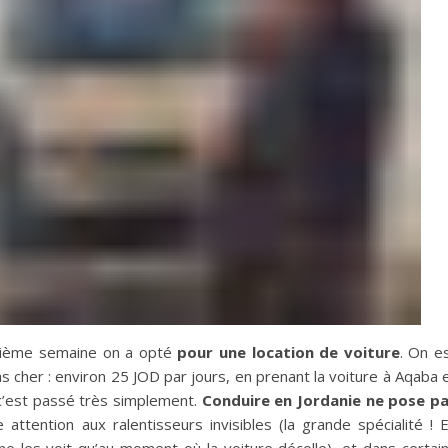
euxième semaine on a opté
pour une location de voiture
. On e
s cher : environ 25 JOD par jours, en prenant la voiture à Aqaba 
 c’est passé très simplement.
Conduire en Jordanie ne pose p
ire attention aux ralentisseurs invisibles (la grande spécialité ! 
e les voit qu’au moment où la voiture décolle), et dans certai