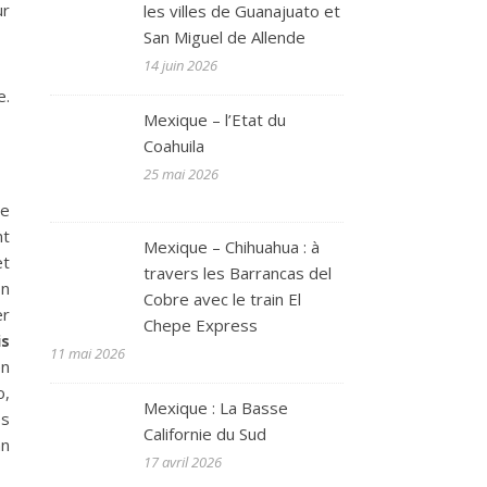
ur
les villes de Guanajuato et
San Miguel de Allende
14 juin 2026
e.
Mexique – l’Etat du
Coahuila
25 mai 2026
te
nt
Mexique – Chihuahua : à
et
travers les Barrancas del
on
Cobre avec le train El
er
Chepe Express
is
11 mai 2026
en
o,
Mexique : La Basse
es
Californie du Sud
an
17 avril 2026