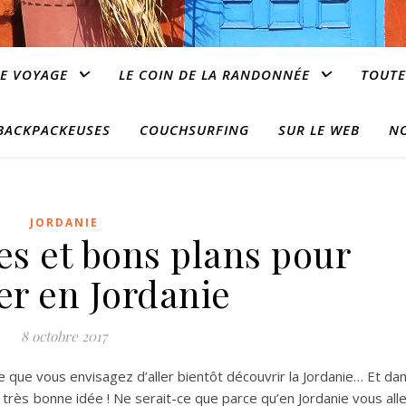
E VOYAGE
LE COIN DE LA RANDONNÉE
TOUTE
 BACKPACKEUSES
COUCHSURFING
SUR LE WEB
N
JORDANIE
es et bons plans pour
er en Jordanie
8 octobre 2017
re que vous envisagez d’aller bientôt découvrir la Jordanie… Et da
: très bonne idée ! Ne serait-ce que parce qu’en Jordanie vous all