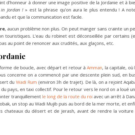
t d’honneur à donner une image positive de la Jordanie et à bi
in Jordan !
» est la phrase qu’on aura le plus entendu ! A not
pandu et que la communication est facile.
ire
, aucun problème non plus. On peut manger sans crainte un p
n touristiques. L’eau du robinet est déconseillée par certains (
as au point de renoncer aux crudités, aux glaçons, etc.
Jordanie
s forme de boucle, avec départ et retour à
Amman
, la capitale, où 
 nous concerne on a commencé par une descente plein sud, en bu
ésert du
Wadi Rum
(environ 3h de trajet). De là, on a rejoint Aqab
du pays, en taxi collectif. Pour le retour vers le nord on a loué u
onter tranquillement
le long de la route du roi
avec un arrêt à Dan
obak, un stop au Wadi Mujib puis au bord de la mer morte, et enf
es chateaux du désert et de Jerash, avant de rendre la voiture