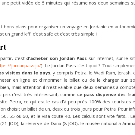
fait une petit vidéo de 5 minutes qui résume nos deux semaines s
et bons plans pour organiser un voyage en Jordanie en autonomi
t un grand kiff, c’est safe et c’est très simple !
rt
partir, c’est
d’acheter son Jordan Pass
sur internet, sur le si
tps://jordanpass.jo/
). Le Jordan Pass c’est quoi ? Tout simpleme
es visites dans le pays
, y compris Petra, le Wadi Rum, Jerash, 
cheter en ligne et d’imprimer le billet ou de le charger sur s
 bien, mais attention il n’est valable que deux semaines à compt
u prix c’est très intéressant, comme
ce pass dispense des fra
 visite Petra, ce qui est le cas d’à peu près 100% des touristes 
on choisit un billet de un, deux ou trois jours pour Petra. Pour inf
 50, 55 ou 60, et le visa coute 40. Les calculs sont vite faits… L
ib (21 JOD), la réserve de Dana (8 JOD), le musée national à Amm