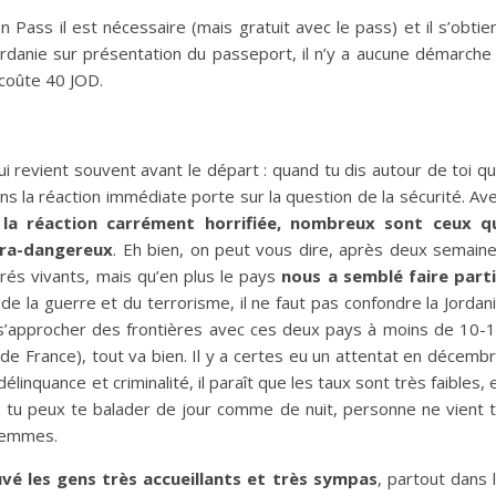
n Pass il est nécessaire (mais gratuit avec le pass) et il s’obtie
Jordanie sur présentation du passeport, il n’y a aucune démarche
l coûte 40 JOD.
ui revient souvent avant le départ : quand tu dis autour de toi q
ins la réaction immédiate porte sur la question de la sécurité. Av
 la réaction carrément horrifiée, nombreux sont ceux q
tra-dangereux
. Eh bien, on peut vous dire, après deux semain
rés vivants, mais qu’en plus le pays
nous a semblé faire part
 de la guerre et du terrorisme, il ne faut pas confondre la Jordan
as s’approcher des frontières avec ces deux pays à moins de 10-
 France), tout va bien. Il y a certes eu un attentat en décemb
linquance et criminalité, il paraît que les taux sont très faibles, 
e : tu peux te balader de jour comme de nuit, personne ne vient 
 femmes.
uvé les gens très accueillants et très sympas
, partout dans 