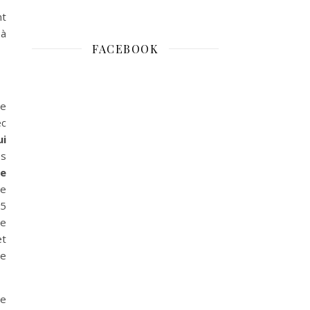
nt
 à
FACEBOOK
ue
ec
ui
es
ie
ie
15
re
et
te
le