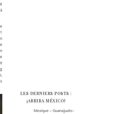
lé
 à
Le
D1
un
te
un
re
it
ng
e,
es
LES DERNIERS POSTS :
¡ARRIBA MÉXICO!
Mexique – Guanajuato :