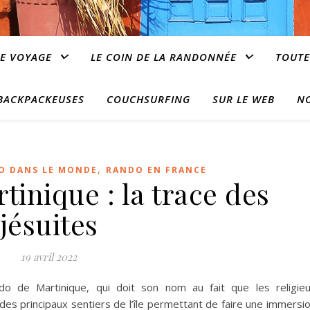
E VOYAGE
LE COIN DE LA RANDONNÉE
TOUTE
 BACKPACKEUSES
COUCHSURFING
SUR LE WEB
N
,
O DANS LE MONDE
RANDO EN FRANCE
inique : la trace des
jésuites
19 avril 2022
do de Martinique, qui doit son nom au fait que les religie
n des principaux sentiers de l’île permettant de faire une immersi