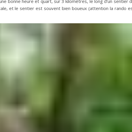
ne bonne heure et quart, sur 3 kilomètres, le long d’un sentier 
ale, et le sentier est souvent bien boueux (attention la rando e