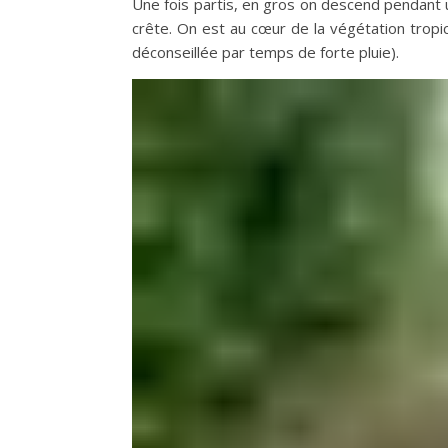
Une fois partis, en gros on descend pendant u
crête. On est au cœur de la végétation tropic
déconseillée par temps de forte pluie).