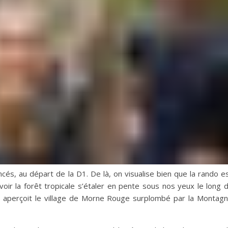
ncés, au départ de la D1. De là, on visualise bien que la rando e
ir la forêt tropicale s’étaler en pente sous nos yeux le long 
 on aperçoit le village de Morne Rouge surplombé par la Montag