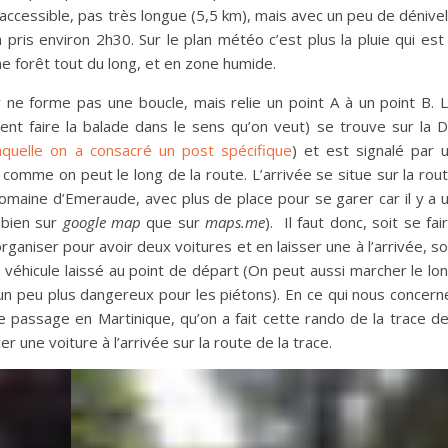
 accessible, pas très longue (5,5 km), mais avec un peu de dénive
 pris environ 2h30. Sur le plan météo c’est plus la pluie qui est
ine forêt tout du long, et en zone humide.
r ne forme pas une boucle, mais relie un point A à un point B. 
ent faire la balade dans le sens qu’on veut) se trouve sur la 
aquelle on a consacré un post spécifique
) et est signalé par 
 comme on peut le long de la route. L’arrivée se situe sur la rou
 domaine d’Emeraude, avec plus de place pour se garer car il y a 
 bien sur
google map
que sur
maps.me
). Il faut donc, soit se fai
organiser pour avoir deux voitures et en laisser une à l’arrivée, so
 véhicule laissé au point de départ (On peut aussi marcher le lo
t un peu plus dangereux pour les piétons). En ce qui nous concern
e passage en Martinique, qu’on a fait cette rando de la trace d
r une voiture à l’arrivée sur la route de la trace.